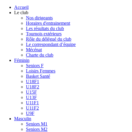
Accueil
Le club
Nos dirigeants
Horaires d'entrainement
Les résultats du club
Tournois extérieurs
Rôle du délégué du club
Le correspondant d’équipe
Mécénat
Charte du club
Féminin
Seniors F
Loisirs Femmes
Basket Santé
U18F1
U18F2
U15F
U13F
U11F1
U11F2
U9F
Masculin
Seniors M1
Seniors M2