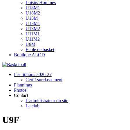
Loisirs Hommes
U18M1
U18M2
U15M
U13M1
U13M2
U11M1
U11M2
U9M
Ecole de basket
Boutique ALOD
Inscriptions 2026-27
Certif surclassement
Plannings
Photos
Contact
L'administrateur du site
Le club
U9F