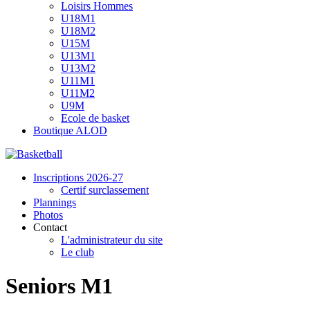
Loisirs Hommes
U18M1
U18M2
U15M
U13M1
U13M2
U11M1
U11M2
U9M
Ecole de basket
Boutique ALOD
Inscriptions 2026-27
Certif surclassement
Plannings
Photos
Contact
L'administrateur du site
Le club
Seniors M1