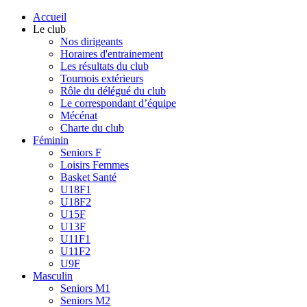
Accueil
Le club
Nos dirigeants
Horaires d'entrainement
Les résultats du club
Tournois extérieurs
Rôle du délégué du club
Le correspondant d’équipe
Mécénat
Charte du club
Féminin
Seniors F
Loisirs Femmes
Basket Santé
U18F1
U18F2
U15F
U13F
U11F1
U11F2
U9F
Masculin
Seniors M1
Seniors M2