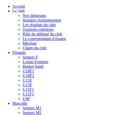
Accueil
Le club
Nos dirigeants
Horaires d'entrainement
Les résultats du club
Tournois extérieurs
Rôle du délégué du club
Le correspondant d’équipe
Mécénat
Charte du club
Féminin
Seniors F
Loisirs Femmes
Basket Santé
U18F1
U18F2
U15F
U13F
U11F1
U11F2
U9F
Masculin
Seniors M1
Seniors M2