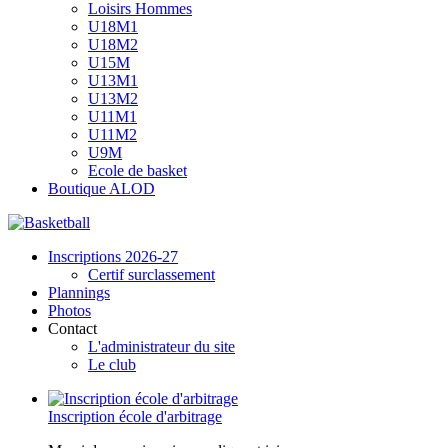
Loisirs Hommes
U18M1
U18M2
U15M
U13M1
U13M2
U11M1
U11M2
U9M
Ecole de basket
Boutique ALOD
Inscriptions 2026-27
Certif surclassement
Plannings
Photos
Contact
L'administrateur du site
Le club
Inscription école d'arbitrage